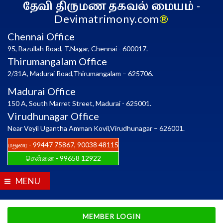
தேவி திருமண தகவல் மையம்
-
Devimatrimony.com
®
Chennai Office
95, Bazullah Road, T.Nagar, Chennai - 600017.
Thirumangalam Office
2/31A, Madurai Road,Thirumangalam – 625706.
Madurai Office
150 A, South Marret Street, Madurai - 625001.
Virudhunagar Office
Near Veyil Ugantha Amman Kovil,Virudhunagar – 626001.
மதுரை -
99447 75867
,
90038 48115
சென்னை -
99658 12922
MENU
MEMBER LOGIN