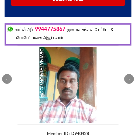
9944775867
வாட்ஸ் அப்
மூலமாக உங்கள் போட்டோ &
பயோடேட்டாவை அனுப்பலாம்
‹
›
Member ID :
D940428