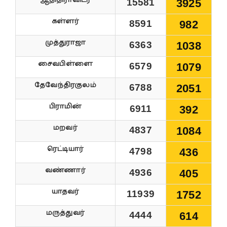
ஆதிதிராவிடர்
15581
3925
கள்ளர்
8591
982
முத்துராஜா
6363
1038
சைவபிள்ளை
6579
1079
தேவேந்திரகுலம்
6788
2051
பிராமின்
6911
392
மறவர்
4837
1084
ரெட்டியார்
4798
436
வண்ணார்
4936
405
யாதவர்
11939
1752
மருத்துவர்
4444
614