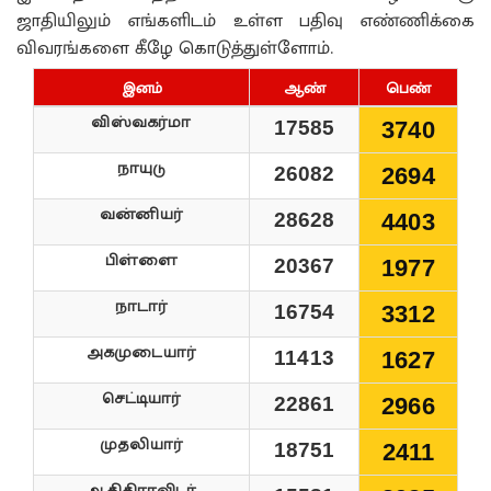
ஜாதியிலும் எங்களிடம் உள்ள பதிவு எண்ணிக்கை
விவரங்களை கீழே கொடுத்துள்ளோம்.
இனம்
ஆண்
பெண்
விஸ்வகர்மா
17585
3740
நாயுடு
26082
2694
வன்னியர்
28628
4403
பிள்ளை
20367
1977
நாடார்
16754
3312
அகமுடையார்
11413
1627
செட்டியார்
22861
2966
முதலியார்
18751
2411