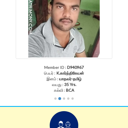
Member ID :
D940967
பெயர் :
K.கார்த்திகேயன்
இனம் :
யாதவர்-தமிழ்
வயது :
35 Yrs.
கல்வி :
BCA