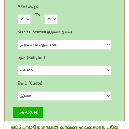
Age (வயது)
To
Marital Status(திருமண நிலை)
மதம் (Religion)
இனம் (Caste)
SEARCH
இப்பொழுதே தங்கள் வரனை இலவசமாக பதிவு