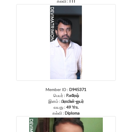
கல்வி :
ITI
Member ID :
D945371
பெயர் :
P.சுரேஷ்
இனம் :
பிராமின்-ஐயர்
வயது :
49 Yrs.
கல்வி :
Diploma