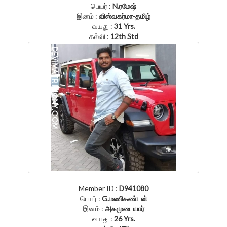
பெயர் :
N.ரமேஷ்
இனம் :
விஸ்வகர்மா-தமிழ்
வயது :
31 Yrs.
கல்வி :
12th Std
Member ID :
D941080
பெயர் :
G.மணிகண்டன்
இனம் :
அகமுடையார்
வயது :
26 Yrs.