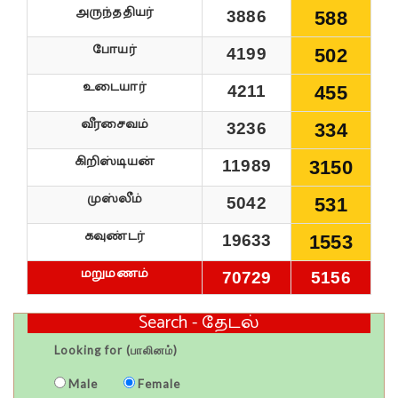
அருந்ததியர்
3886
588
போயர்
4199
502
உடையார்
4211
455
வீரசைவம்
3236
334
கிறிஸ்டியன்
11989
3150
முஸ்லீம்
5042
531
கவுண்டர்
19633
1553
மறுமணம்
70729
5156
Search - தேடல்
Looking for (பாலினம்)
Male
Female